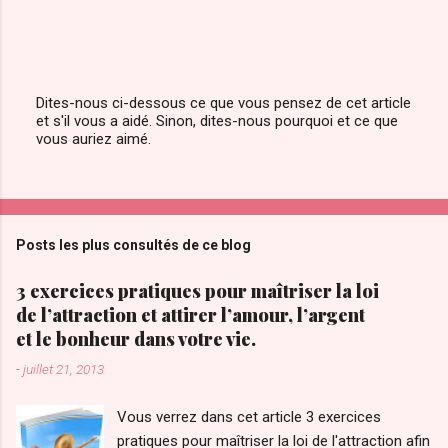
Dites-nous ci-dessous ce que vous pensez de cet article
et s'il vous a aidé. Sinon, dites-nous pourquoi et ce que
E
vous auriez aimé.
n
r
e
g
i
s
Posts les plus consultés de ce blog
t
r
e
3 exercices pratiques pour maîtriser la loi
r
de l’attraction et attirer l’amour, l’argent
u
et le bonheur dans votre vie.
n
c
-
juillet 21, 2013
o
m
m
Vous verrez dans cet article 3 exercices
e
pratiques pour maîtriser la loi de l'attraction afin
n