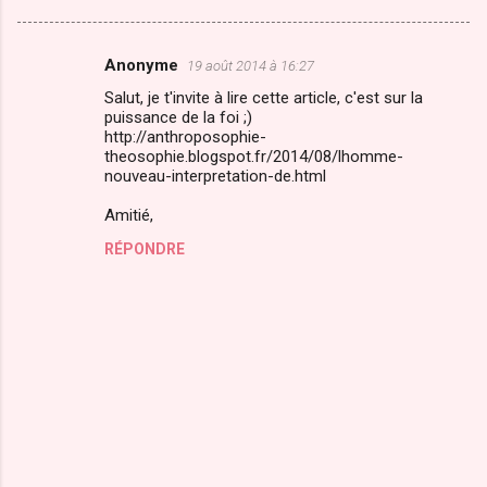
Anonyme
19 août 2014 à 16:27
C
Salut, je t'invite à lire cette article, c'est sur la
o
puissance de la foi ;)
m
http://anthroposophie-
theosophie.blogspot.fr/2014/08/lhomme-
m
nouveau-interpretation-de.html
e
Amitié,
n
RÉPONDRE
t
a
i
r
e
s