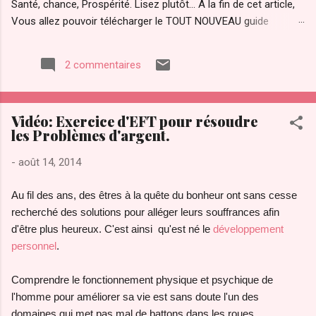
Santé, chance, Prospérité. Lisez plutôt... A la fin de cet article,
Vous allez pouvoir télécharger le TOUT NOUVEAU guide
Pratique "ATTRACTION OPTIMAL " pour maîtriser votre pouvoir
d'attraction afin d'attirer Instantanément TOUT ce que Vous
2 commentaires
diésiez dans votre vie. Qu’est ce que "le secret" de la loi de
l’attraction et pourquoi ce regain d’intérêt pour cette loi ? La loi
de l’attraction a de plus en plus d’adeptes. Notamment avec la
Vidéo: Exercice d'EFT pour résoudre
sortie du "film le secret ". Le secret a été transmis par les
les Problèmes d'argent.
sages à travers les âges. Le secret a été convoité depuis la
nuit des temps par des personnes éclairées pour maîtriser les
-
août 14, 2014
lois et le fonctionnement de l’univers. On l’a ardemment
convoité, volé même. Il a été compris par certains savants
Au fil des ans, des êtres à la quête du bonheur ont sans cesse
dont Gali...
recherché des solutions pour alléger leurs souffrances afin
d'être plus heureux. C'est ainsi qu'est né le
développement
personnel
.
Comprendre le fonctionnement physique et psychique de
l'homme pour améliorer sa vie est sans doute l'un des
domaines qui met pas mal de battons dans les roues