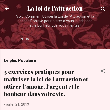
Accéder au contenu principal
La loi de l'attraction
Voici Comment Utiliser la Loi de l'Attraction et la
pensée Positive pour attirer à vous la richesse
et le bonheur que vous méritez!
PLUS…
Le plus Populaire
3 exercices pratiques pour
maîtriser la loi de l’attraction et
attirer l’amour, l’argent et le
bonheur dans votre vie.
-
juillet 21, 2013