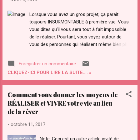
Lorsque vous avez un gros projet, ça parait
toujours INSURMONTABLE à première vue. Vous
vous dites qu'il vous sera tout à fait impossible
de le réaliser. Pourtant, vous voyez autour de
vous des personnes qui réalisent même bien plus
que cela, et vous vous demandez comment elles
font. Eh bien, je vais vous donner ci-dessous l'
Enregistrer un commentaire
une des techniques les plus PUISSANTES pour
CLIQUEZ-ICI POUR LIRE LA SUITE.... »
Réussir vos Projets et Réaliser vos Rêves les plus
fous. Soyez attentif La Technique la Plus
PUISSANTE et la Plus SIMPLES pour Réaliser VOS
Comment vous donner les moyens de
Projets et Rêves les plus FOUS Prêt? Allons-y
RÉALISER et VIVRE votre vie au lieu
Cette fameuse technique consiste au découpage
de la rêver
de votre projet en plusieurs petits sous objectifs.
Au lieu de chercher à réaliser votre projet d'un
-
octobre 11, 2017
coup, pensez d'abord à voir dans quelle mesure
vous pourriez le découper en plusieurs petits
Note: Ceci est un autre article invité de