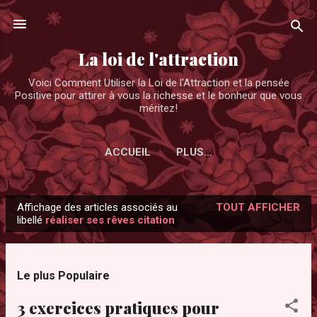
Accéder au contenu principal
La loi de l'attraction
Voici Comment Utiliser la Loi de l'Attraction et la pensée
Positive pour attirer à vous la richesse et le bonheur que vous
méritez!
ACCUEIL
PLUS…
Affichage des articles associés au
TOUT AFFICHER
A
libellé
réaliser ses rêves citation
r
t
i
Le plus Populaire
c
3 exercices pratiques pour
l