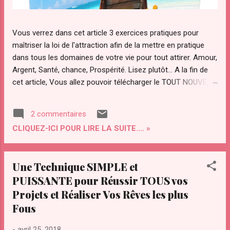
Vous verrez dans cet article 3 exercices pratiques pour
maîtriser la loi de l'attraction afin de la mettre en pratique
dans tous les domaines de votre vie pour tout attirer. Amour,
Argent, Santé, chance, Prospérité. Lisez plutôt... A la fin de
cet article, Vous allez pouvoir télécharger le TOUT NOUVEAU
guide Pratique "ATTRACTION OPTIMAL " pour maîtriser votre
pouvoir d'attraction afin d'attirer Instantanément TOUT ce
2 commentaires
que Vous diésiez dans votre vie. Qu’est ce que "le secret"
CLIQUEZ-ICI POUR LIRE LA SUITE.... »
de la loi de l’attraction et pourquoi ce regain d’intérêt pour
cette loi ? La loi de l’attraction a de plus en plus d’adeptes.
Notamment avec la sortie du "film le secret ". Le secret a été
Une Technique SIMPLE et
transmis par les sages à travers les âges. Le secret a été
PUISSANTE pour Réussir TOUS vos
convoité depuis la nuit des temps par des personnes
Projets et Réaliser Vos Rêves les plus
éclairées pour maîtriser les lois et le fonctionnement de
l’univers. On l’a ardemment convoité, volé même. Il a été
Fous
compris par certains savants dont Gali...
-
avril 25, 2018