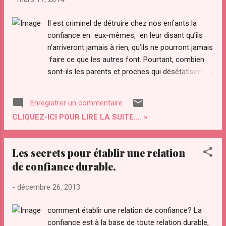
Il est criminel de détruire chez nos enfants la
confiance en eux-mêmes, en leur disant qu’ils
n’arriveront jamais à rien, qu’ils ne pourront jamais
faire ce que les autres font. Pourtant, combien
sont-ils les parents et proches qui désétatisent
sans cesse la confiance en soi de leurs enfants
en les traitants sens cesse de bon à rien ? Les
Enregistrer un commentaire
parents et les instituteurs (principaux auteurs de
CLIQUEZ-ICI POUR LIRE LA SUITE.... »
ces propos) comprennent peu combien les
jeunes intelligences sont impressionnables
(surtout négativement), et combien les
Les secrets pour établir une relation
suggestions d’infériorité ou d’incompétence les
de confiance durable.
troublent et les découragent. La suggestion
d’infériorité cause plus de mal que vous
-
décembre 26, 2013
n’imaginez
comment établir une relation de confiance? La
confiance est à la base de toute relation durable,