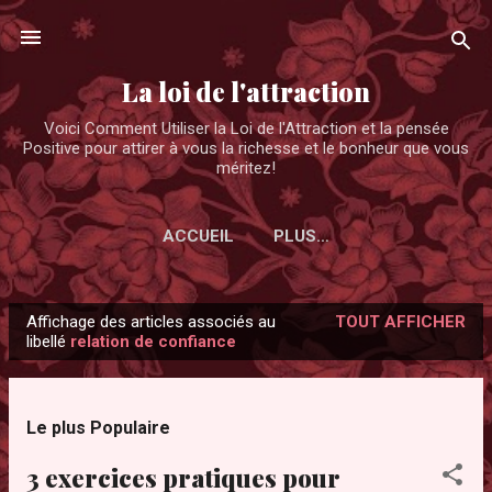
Accéder au contenu principal
La loi de l'attraction
Voici Comment Utiliser la Loi de l'Attraction et la pensée
Positive pour attirer à vous la richesse et le bonheur que vous
méritez!
ACCUEIL
PLUS…
Affichage des articles associés au
TOUT AFFICHER
A
libellé
relation de confiance
r
t
i
Le plus Populaire
c
3 exercices pratiques pour
l