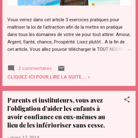
Vous verrez dans cet article 3 exercices pratiques pour
maîtriser la loi de l'attraction afin de la mettre en pratique
dans tous les domaines de votre vie pour tout attirer. Amour,
Argent, Santé, chance, Prospérité. Lisez plutôt... A la fin de
cet article, Vous allez pouvoir télécharger le TOUT NOUVEAU
guide Pratique "ATTRACTION OPTIMAL " pour maîtriser votre
pouvoir d'attraction afin d'attirer Instantanément TOUT ce
2 commentaires
que Vous diésiez dans votre vie. Qu’est ce que "le secret"
CLIQUEZ-ICI POUR LIRE LA SUITE.... »
de la loi de l’attraction et pourquoi ce regain d’intérêt pour
cette loi ? La loi de l’attraction a de plus en plus d’adeptes.
Notamment avec la sortie du "film le secret ". Le secret a été
Parents et instituteurs, vous avez
transmis par les sages à travers les âges. Le secret a été
l’obligation d’aider les enfants à
convoité depuis la nuit des temps par des personnes
avoir confiance en eux-mêmes au
éclairées pour maîtriser les lois et le fonctionnement de
l’univers. On l’a ardemment convoité, volé même. Il a été
lieu de les inférioriser sans cesse.
compris par certains savants dont Gali...
-
mars 17, 2014