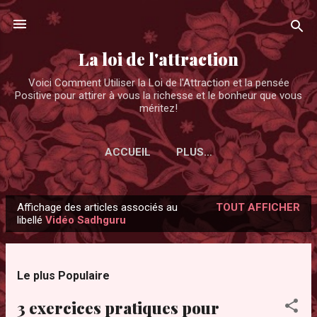
Accéder au contenu principal
La loi de l'attraction
Voici Comment Utiliser la Loi de l'Attraction et la pensée
Positive pour attirer à vous la richesse et le bonheur que vous
méritez!
ACCUEIL
PLUS…
Affichage des articles associés au
TOUT AFFICHER
A
libellé
Vidéo Sadhguru
r
t
i
Le plus Populaire
c
3 exercices pratiques pour
l