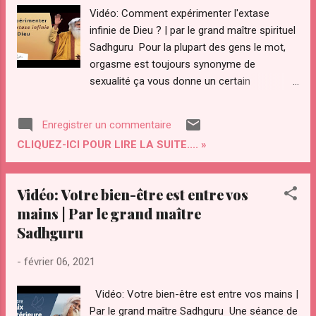
Vidéo: Comment expérimenter l'extase
infinie de Dieu ? | par le grand maître spirituel
Sadhguru Pour la plupart des gens le mot,
orgasme est toujours synonyme de
sexualité ça vous donne un certain
sentiment de pique mais ça ne vous fait pas
atteindre un sommet absolu mais une fois
Enregistrer un commentaire
qu'on sait comment; être orgasmique sans
CLIQUEZ-ICI POUR LIRE LA SUITE.... »
avoir, besoin d'y fils match alors c'est. Un
actuaire et tu l, orgasme [ Musique ] en
général pour la plupart des gens ou du moins
Vidéo: Votre bien-être est entre vos
dans le langage sinon dans l'expérience pour
mains | Par le grand maître
la plupart des gens le mot orgasme est
Sadhguru
toujours synonyme de sexualité oui ce n'est
Pas le cas d'essentiellement un orgasme est
-
février 06, 2021
un état un externe à l'intérieur il y ait cette
utilisé en général dans la langue est en lien
Vidéo: Votre bien-être est entre vos mains |
avec la sexualité parce que
Par le grand maître Sadhguru Une séance de