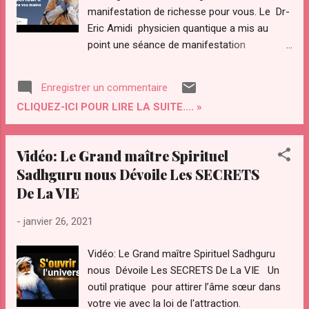
malheureusement la plupart des gens n'ont
manifestation de richesse pour vous. Le Dr-
Pas connu d'expérience, plus grande de
Eric Amidi physicien quantique a mis au
l'intensité physique c'est que la sexualité
point une séance de manifestation
probablement la plupart des gens n'ont
de richesse en audio pour vous permettre de
même pas connu autre chose se saven...
vous connecter à la source afin de
Enregistrer un commentaire
manifester la richesse que vous méritez
CLIQUEZ-ICI POUR LIRE LA SUITE.... »
dans votre vie. Cliquez-ici pour la
télécharger…>>> Transcription ( imparfaite)
de la vidéo vous ne pouvez pas être aussi
Vidéo: Le Grand maître Spirituel
possible qu'une vache s'est. Essayé autant
Sadhguru nous Dévoile Les SECRETS
que vous voulez oui oui vous pouvez vous
De La VIE
ne vous ne pouvez pas vous pouvez y arriver
pendant où ils ont mangé ça sert pas
-
janvier 26, 2021
aujourd'hui mais, je crois qu & # 39; il ya un
restaurant ouvert, huit ans mangeait
Vidéo: Le Grand maître Spirituel Sadhguru
beaucoup de Points gagnent ça, marche
nous Dévoile Les SECRETS De La VIE Un
habituellement non imposables pourquoi les
outil pratique pour attirer l’âme sœur dans
gens dans le sud sont si paisible [ Musique ]
votre vie avec la loi de l'attraction.