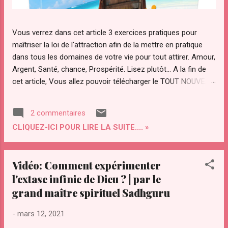
Vous verrez dans cet article 3 exercices pratiques pour
maîtriser la loi de l'attraction afin de la mettre en pratique
dans tous les domaines de votre vie pour tout attirer. Amour,
Argent, Santé, chance, Prospérité. Lisez plutôt... A la fin de
cet article, Vous allez pouvoir télécharger le TOUT NOUVEAU
guide Pratique "ATTRACTION OPTIMAL " pour maîtriser votre
pouvoir d'attraction afin d'attirer Instantanément TOUT ce
2 commentaires
que Vous diésiez dans votre vie. Qu’est ce que "le secret"
CLIQUEZ-ICI POUR LIRE LA SUITE.... »
de la loi de l’attraction et pourquoi ce regain d’intérêt pour
cette loi ? La loi de l’attraction a de plus en plus d’adeptes.
Notamment avec la sortie du "film le secret ". Le secret a été
Vidéo: Comment expérimenter
transmis par les sages à travers les âges. Le secret a été
l'extase infinie de Dieu ? | par le
convoité depuis la nuit des temps par des personnes
grand maître spirituel Sadhguru
éclairées pour maîtriser les lois et le fonctionnement de
l’univers. On l’a ardemment convoité, volé même. Il a été
-
mars 12, 2021
compris par certains savants dont Gali...