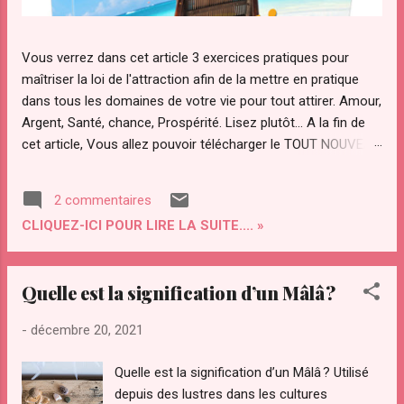
Vous verrez dans cet article 3 exercices pratiques pour
maîtriser la loi de l'attraction afin de la mettre en pratique
dans tous les domaines de votre vie pour tout attirer. Amour,
Argent, Santé, chance, Prospérité. Lisez plutôt... A la fin de
cet article, Vous allez pouvoir télécharger le TOUT NOUVEAU
guide Pratique "ATTRACTION OPTIMAL " pour maîtriser votre
pouvoir d'attraction afin d'attirer Instantanément TOUT ce
2 commentaires
que Vous diésiez dans votre vie. Qu’est ce que "le secret"
CLIQUEZ-ICI POUR LIRE LA SUITE.... »
de la loi de l’attraction et pourquoi ce regain d’intérêt pour
cette loi ? La loi de l’attraction a de plus en plus d’adeptes.
Notamment avec la sortie du "film le secret ". Le secret a été
Quelle est la signification d’un Mâlâ ?
transmis par les sages à travers les âges. Le secret a été
convoité depuis la nuit des temps par des personnes
-
décembre 20, 2021
éclairées pour maîtriser les lois et le fonctionnement de
l’univers. On l’a ardemment convoité, volé même. Il a été
Quelle est la signification d’un Mâlâ ? Utilisé
compris par certains savants dont Gali...
depuis des lustres dans les cultures