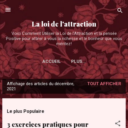
Accéder au contenu principal
La loi de l'attraction
Voici Comment Utiliser la Loi de l'Attraction et la pensée
Positive pour attirer à vous la richesse et le bonheur que vous
méritez!
ACCUEIL
PLUS…
Affichage des articles du décembre,
TOUT AFFICHER
A
2021
r
t
i
Le plus Populaire
c
3 exercices pratiques pour
l