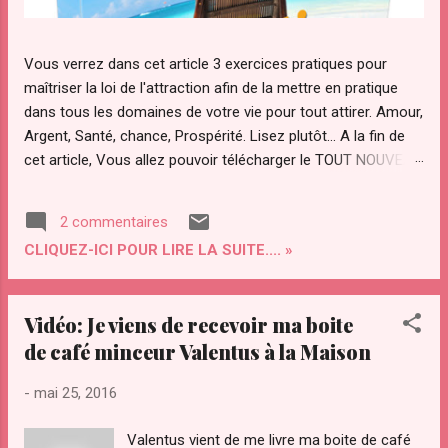
Vous verrez dans cet article 3 exercices pratiques pour
maîtriser la loi de l'attraction afin de la mettre en pratique
dans tous les domaines de votre vie pour tout attirer. Amour,
Argent, Santé, chance, Prospérité. Lisez plutôt... A la fin de
cet article, Vous allez pouvoir télécharger le TOUT NOUVEAU
guide Pratique "ATTRACTION OPTIMAL " pour maîtriser votre
pouvoir d'attraction afin d'attirer Instantanément TOUT ce
2 commentaires
que Vous diésiez dans votre vie. Qu’est ce que "le secret"
CLIQUEZ-ICI POUR LIRE LA SUITE.... »
de la loi de l’attraction et pourquoi ce regain d’intérêt pour
cette loi ? La loi de l’attraction a de plus en plus d’adeptes.
Notamment avec la sortie du "film le secret ". Le secret a été
Vidéo: Je viens de recevoir ma boite
transmis par les sages à travers les âges. Le secret a été
de café minceur Valentus à la Maison
convoité depuis la nuit des temps par des personnes
éclairées pour maîtriser les lois et le fonctionnement de
-
mai 25, 2016
l’univers. On l’a ardemment convoité, volé même. Il a été
compris par certains savants dont Gali...
Valentus vient de me livre ma boite de café