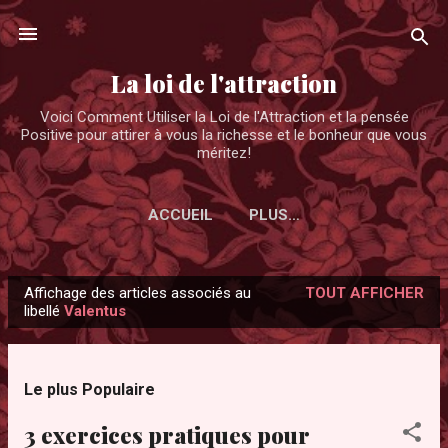
Accéder au contenu principal
La loi de l'attraction
Voici Comment Utiliser la Loi de l'Attraction et la pensée
Positive pour attirer à vous la richesse et le bonheur que vous
méritez!
ACCUEIL
PLUS…
Affichage des articles associés au
TOUT AFFICHER
A
libellé
Valentus
r
t
i
Le plus Populaire
c
3 exercices pratiques pour
l