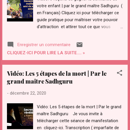
vous avez des êtres humains
votre enfant | par le grand maître Sadhguru (
raisonnablement complet ils vont vivre leur
en Français) Cliquez ici pour télécharger ce
vie à plein en anglais le mot santé a la même
guide pratique pour maîtriser votre pouvoir
racine que entier ce qui veut dire Que ce
d'attraction et attirer tout ce que vous
sentier en bonne, santé c'est d'être complet
désirez dans votre vie, ou bien sur la
...
couverture ci-dessous Transcription (
Enregistrer un commentaire
imparfaite de la vidéo) Le disque ce mot,
CLIQUEZ-ICI POUR LIRE LA SUITE.... »
parentalité rang qui n'a commencé à circuler
en est il ya samad environ mais mes tours
200 ans et à peu près à ce moment. Là point
Vidéo: Les 5 étapes de la mort | Par le
dure: un certain john wall motte le compte de
grand maître Sadhguru
rochester, ça dit quelque, chose d'important,
il a dit avant de me. Marier j'avais si
-
décembre 22, 2020
merveilleuse théorie sur la façon à être un
bain par an mais maintenant j'ai 6 ans hugo
Vidéo: Les 5 étapes de la mort | Par le grand
et toutes les théories ont disparu,
maître Sadhguru Je vous invite à
malheureusement c'est que par people on a
télécharger cette séance de manifestation
fait croire aux gens Que les enfants sont
en cliquez-ici. Transcription ( imparfaite de