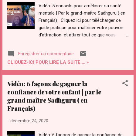
Vidéo: 5 conseils pour améliorer sa santé
mentale | Par le grand-maitre Sadhguru ( en
Français) Cliquez ici pour télécharger ce
guide pratique pour maîtriser votre pouvoir
d'attraction et attirer tout ce que vous
désirez dans votre vie, ou bien sur la
couverture ci-dessous Transcription
Enregistrer un commentaire
(imparfaite) de la vidéo Ce sont deux choses
CLIQUEZ-ICI POUR LIRE LA SUITE.... »
qui sont concrètement inutilisés dans le
monde d'aujourd'hui c'est la cause.
Principale de la dépression si vous n'aviez à
Vidéo: 6 façons de gagner la
faire que des travaux fille si oui mangiez
confiance de votre enfant | par le
d'une certaine façon des choses mentale
grand maître Sadhguru ( en
d'une autre façon donc manger le bon type
Français)
de nourriture, devient très important cela
veut Dire que vous êtes en mauvaise santé
-
décembre 24, 2020
ou diriger rapidement, à la fois physiquement
et psychologiquement, si cela est accompli
Vidéo: 6 façons de gagner la confiance de