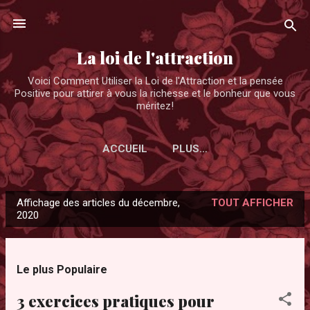
Accéder au contenu principal
La loi de l'attraction
Voici Comment Utiliser la Loi de l'Attraction et la pensée
Positive pour attirer à vous la richesse et le bonheur que vous
méritez!
ACCUEIL
PLUS…
Affichage des articles du décembre,
TOUT AFFICHER
A
2020
r
t
i
Le plus Populaire
c
3 exercices pratiques pour
l