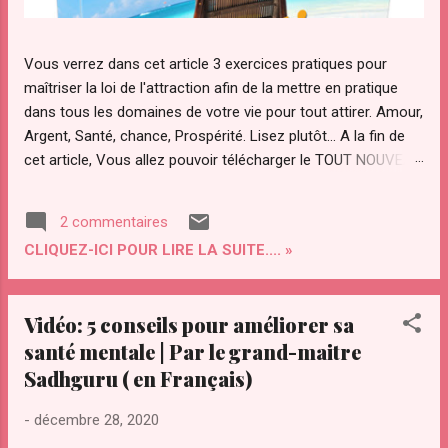
Vous verrez dans cet article 3 exercices pratiques pour
maîtriser la loi de l'attraction afin de la mettre en pratique
dans tous les domaines de votre vie pour tout attirer. Amour,
Argent, Santé, chance, Prospérité. Lisez plutôt... A la fin de
cet article, Vous allez pouvoir télécharger le TOUT NOUVEAU
guide Pratique "ATTRACTION OPTIMAL " pour maîtriser votre
pouvoir d'attraction afin d'attirer Instantanément TOUT ce
2 commentaires
que Vous diésiez dans votre vie. Qu’est ce que "le secret"
CLIQUEZ-ICI POUR LIRE LA SUITE.... »
de la loi de l’attraction et pourquoi ce regain d’intérêt pour
cette loi ? La loi de l’attraction a de plus en plus d’adeptes.
Notamment avec la sortie du "film le secret ". Le secret a été
Vidéo: 5 conseils pour améliorer sa
transmis par les sages à travers les âges. Le secret a été
santé mentale | Par le grand-maitre
convoité depuis la nuit des temps par des personnes
Sadhguru ( en Français)
éclairées pour maîtriser les lois et le fonctionnement de
l’univers. On l’a ardemment convoité, volé même. Il a été
-
décembre 28, 2020
compris par certains savants dont Gali...