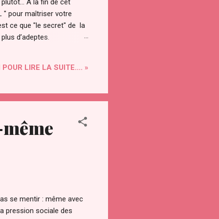
utôt... A la fin de cet
" pour maîtriser votre
st ce que "le secret" de la
n plus d’adeptes.
les âges. Le secret a été
tionnement de l’univers. On
 POUR LIRE LA SUITE.... »
oi-même
 pas se mentir : même avec
la pression sociale des