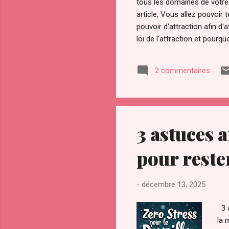
tous les domaines de votre v
article, Vous allez pouvoi
pouvoir d'attraction afin d
loi de l’attraction et pourqu
Notamment avec la sortie du
convoité depuis la nuit des
2 commentaires
l’a ardemment convoité, vol
3 astuces 
pour reste
-
décembre 13, 2025
3 a
la 