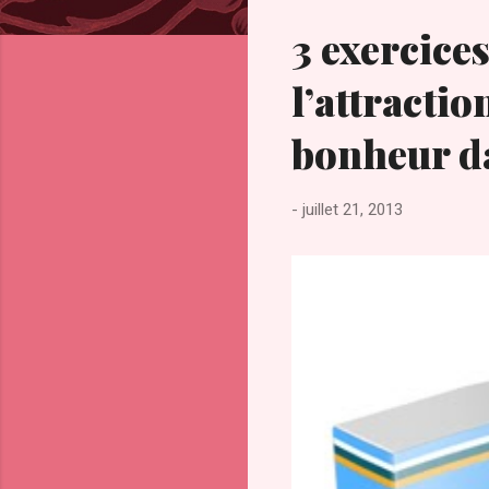
c
l
3 exercices
e
s
l’attractio
bonheur da
-
juillet 21, 2013