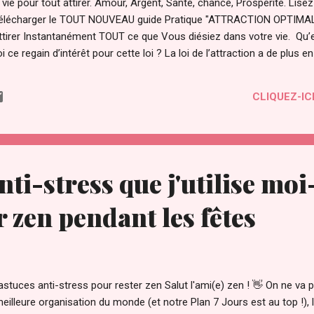
ie pour tout attirer. Amour, Argent, Santé, chance, Prospérité. Lisez pl
r télécharger le TOUT NOUVEAU guide Pratique "ATTRACTION OPTIMAL 
'attirer Instantanément TOUT ce que Vous diésiez dans votre vie. Qu’e
oi ce regain d’intérêt pour cette loi ? La loi de l’attraction a de plus e
 "film le secret ". Le secret a été transmis par les sages à travers 
 temps par des personnes éclairées pour maîtriser les lois et le fonc
CLIQUEZ-ICI
é même. Il a été compris par certains savants dont Gali...
anti-stress que j'utilise m
r zen pendant les fêtes
stuces anti-stress pour rester zen Salut l'ami(e) zen ! 👋 On ne va
meilleure organisation du monde (et notre Plan 7 Jours est au top !), 