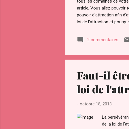
tous les domaines de votre v
article, Vous allez pouvoi
pouvoir d'attraction afin d
loi de l’attraction et pourqu
Notamment avec la sortie du
convoité depuis la nuit des
2 commentaires
l’a ardemment convoité, vol
Faut-il êtr
loi de l'at
-
octobre 18, 2013
La persévéranc
de la loi de l'