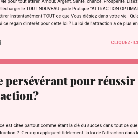
ie pour tout attirer. Amour, Argent, Santé, chance, Prospérité. Lisez pl
r télécharger le TOUT NOUVEAU guide Pratique "ATTRACTION OPTIMAL 
'attirer Instantanément TOUT ce que Vous diésiez dans votre vie. Qu’e
oi ce regain d’intérêt pour cette loi ? La loi de l’attraction a de plus e
 "film le secret ". Le secret a été transmis par les sages à travers 
 temps par des personnes éclairées pour maîtriser les lois et le fonc
CLIQUEZ-ICI
é même. Il a été compris par certains savants dont Gali...
e persévérant pour réussir 
traction?
e est citée partout comme étant la clé du succès dans tout ce que l
attraction ? Ceux qui appliquent fidèlement la loi de l’attraction dans l