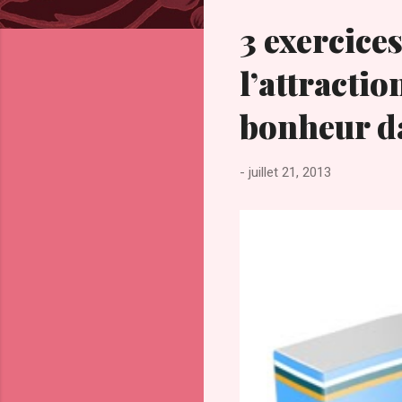
c
l
3 exercices
e
s
l’attractio
bonheur da
-
juillet 21, 2013