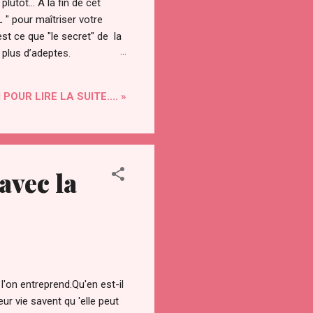
utôt... A la fin de cet
" pour maîtriser votre
st ce que "le secret" de la
n plus d’adeptes.
les âges. Le secret a été
tionnement de l’univers. On
 POUR LIRE LA SUITE.... »
avec la
'on entreprend.Qu'en est-il
eur vie savent qu 'elle peut