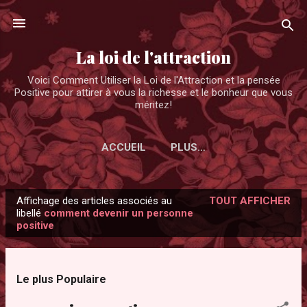
Accéder au contenu principal
La loi de l'attraction
Voici Comment Utiliser la Loi de l'Attraction et la pensée
Positive pour attirer à vous la richesse et le bonheur que vous
méritez!
ACCUEIL
PLUS…
Affichage des articles associés au
TOUT AFFICHER
A
libellé
comment devenir un personne
positive
r
t
i
Le plus Populaire
c
l