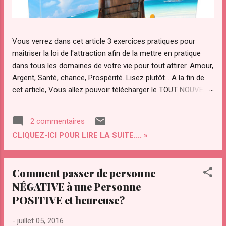
Vous verrez dans cet article 3 exercices pratiques pour
maîtriser la loi de l'attraction afin de la mettre en pratique
dans tous les domaines de votre vie pour tout attirer. Amour,
Argent, Santé, chance, Prospérité. Lisez plutôt... A la fin de
cet article, Vous allez pouvoir télécharger le TOUT NOUVEAU
guide Pratique "ATTRACTION OPTIMAL " pour maîtriser votre
pouvoir d'attraction afin d'attirer Instantanément TOUT ce
2 commentaires
que Vous diésiez dans votre vie. Qu’est ce que "le secret"
CLIQUEZ-ICI POUR LIRE LA SUITE.... »
de la loi de l’attraction et pourquoi ce regain d’intérêt pour
cette loi ? La loi de l’attraction a de plus en plus d’adeptes.
Notamment avec la sortie du "film le secret ". Le secret a été
Comment passer de personne
transmis par les sages à travers les âges. Le secret a été
NÉGATIVE à une Personne
convoité depuis la nuit des temps par des personnes
POSITIVE et heureuse?
éclairées pour maîtriser les lois et le fonctionnement de
l’univers. On l’a ardemment convoité, volé même. Il a été
-
juillet 05, 2016
compris par certains savants dont Gali...