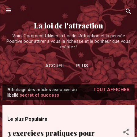
Accéder au contenu principal
La loi de l'attraction
Voici Comment Utiliser la Loi de l'Attraction et la pensée
Positive pour attirer à vous la richesse et le bonheur que vous
méritez!
ACCUEIL
PLUS…
Affichage des articles associés au
TOUT AFFICHER
A
libellé
secret of success
r
t
i
Le plus Populaire
c
3 exercices pratiques pour
l