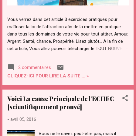
Vous verrez dans cet article 3 exercices pratiques pour
maîtriser la loi de l'attraction afin de la mettre en pratique
dans tous les domaines de votre vie pour tout attirer. Amour,
Argent, Santé, chance, Prospérité. Lisez plutôt... A la fin de
cet article, Vous allez pouvoir télécharger le TOUT NOUVEAU
guide Pratique "ATTRACTION OPTIMAL " pour maîtriser votre
pouvoir d'attraction afin d'attirer Instantanément TOUT ce
2 commentaires
que Vous diésiez dans votre vie. Qu’est ce que "le secret"
CLIQUEZ-ICI POUR LIRE LA SUITE.... »
de la loi de l’attraction et pourquoi ce regain d’intérêt pour
cette loi ? La loi de l’attraction a de plus en plus d’adeptes.
Notamment avec la sortie du "film le secret ". Le secret a été
Voici La cause Principale de l’ECHEC
transmis par les sages à travers les âges. Le secret a été
[scientifiquement prouvé]
convoité depuis la nuit des temps par des personnes
éclairées pour maîtriser les lois et le fonctionnement de
-
avril 05, 2016
l’univers. On l’a ardemment convoité, volé même. Il a été
compris par certains savants dont Gali...
Vous ne le savez peut-être pas, mais il