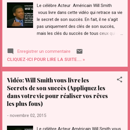
Le célèbre Acteur Américain Will Smith
vous livre dans cette vidéo qui retrace sa vie
le secret de son succès. En fait, il ne s'agit
pas uniquement des clés de son succès,
mais les clés du succès de tous ceux qui ont
réalisé leur rêves au delà de tout espérance.
Si vous êtes fatigué de vivre une vie
Enregistrer un commentaire
médiocre; Si vous êtes fatigué de suivre des
CLIQUEZ-ICI POUR LIRE LA SUITE.... »
formations en développement personnel qui
ne vous rapportent rien au final, regardez
attentivement ce mini film de cet'acteur
Vidéo: Will Smith vous livre les
extraordinaire. ( C'est GRATUIT en plus
Secrets de son succès (Appliquez les
Vous risquerez même d'avoir les larmes aux
dans votre vie pour réaliser vos rêves
yeux en entendant certaines choses. Mais le
les plus fous)
plus important, c'est la leçon que vous allez
en tirer. Je vous recommande de voir et de
-
novembre 02, 2015
revoir cette vidéo pour bien intégrer les
principes qu'il enseigne dans votre
Le célèbre Acteur Américain Will Smith vous