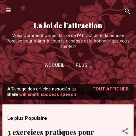
Accéder au contenu principal
La loi de l'attraction
Voici Comment Utiliser la Loi de l'Attraction et la pensée
Positive pour attirer à vous la richesse et le bonheur que vous
méritez!
ACCUEIL
PLUS…
Affichage des articles associés au
TOUT AFFICHER
A
libellé
will smith success speech
r
t
i
Le plus Populaire
c
3 exercices pratiques pour
l