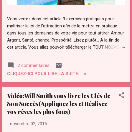
Vous verrez dans cet article 3 exercices pratiques pour
maîtriser la loi de l'attraction afin de la mettre en pratique
dans tous les domaines de votre vie pour tout attirer. Amour,
Argent, Santé, chance, Prospérité. Lisez plutôt... A la fin de
cet article, Vous allez pouvoir télécharger le TOUT NOUVEAU
guide Pratique "ATTRACTION OPTIMAL " pour maîtriser votre
pouvoir d'attraction afin d'attirer Instantanément TOUT ce
2 commentaires
que Vous diésiez dans votre vie. Qu’est ce que "le secret"
CLIQUEZ-ICI POUR LIRE LA SUITE.... »
de la loi de l’attraction et pourquoi ce regain d’intérêt pour
cette loi ? La loi de l’attraction a de plus en plus d’adeptes.
Notamment avec la sortie du "film le secret ". Le secret a été
Vidéo:Will Smith vous livre les Clés de
transmis par les sages à travers les âges. Le secret a été
Son Succès(Appliquez les et Réalisez
convoité depuis la nuit des temps par des personnes
vos rêves les plus fous)
éclairées pour maîtriser les lois et le fonctionnement de
l’univers. On l’a ardemment convoité, volé même. Il a été
-
novembre 02, 2015
compris par certains savants dont Gali...