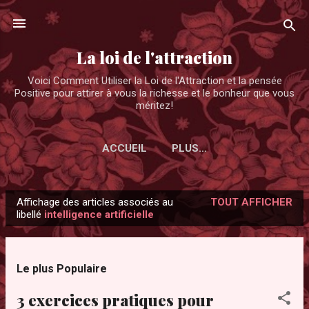
Accéder au contenu principal
La loi de l'attraction
Voici Comment Utiliser la Loi de l'Attraction et la pensée
Positive pour attirer à vous la richesse et le bonheur que vous
méritez!
ACCUEIL
PLUS…
Affichage des articles associés au
TOUT AFFICHER
A
libellé
intelligence artificielle
r
t
i
Le plus Populaire
c
3 exercices pratiques pour
l