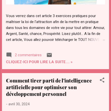
Vous verrez dans cet article 3 exercices pratiques pour
maîtriser la loi de l'attraction afin de la mettre en pratique
dans tous les domaines de votre vie pour tout attirer. Amour,
Argent, Santé, chance, Prospérité. Lisez plutôt... A la fin de
cet article, Vous allez pouvoir télécharger le TOUT NOUVEAU
guide Pratique "ATTRACTION OPTIMAL " pour maîtriser votre
pouvoir d'attraction afin d'attirer Instantanément TOUT ce
2 commentaires
que Vous diésiez dans votre vie. Qu’est ce que "le secret"
CLIQUEZ-ICI POUR LIRE LA SUITE.... »
de la loi de l’attraction et pourquoi ce regain d’intérêt pour
cette loi ? La loi de l’attraction a de plus en plus d’adeptes.
Notamment avec la sortie du "film le secret ". Le secret a été
Comment tirer parti de l'intelligence
transmis par les sages à travers les âges. Le secret a été
artificielle pour optimiser son
convoité depuis la nuit des temps par des personnes
développement personnel
éclairées pour maîtriser les lois et le fonctionnement de
l’univers. On l’a ardemment convoité, volé même. Il a été
-
avril 30, 2024
compris par certains savants dont Gali...