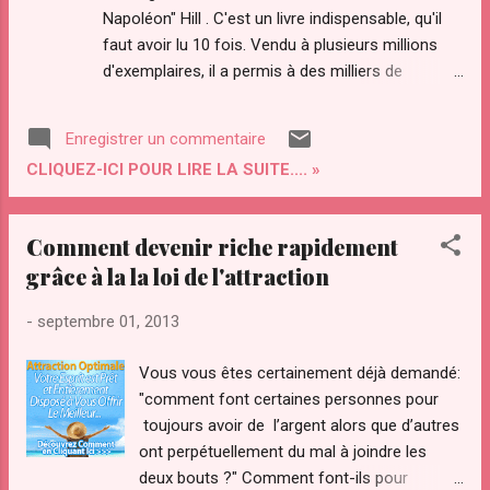
Pouvoir d'Attraction et attirer TOUT ce que
Napoléon" Hill . C'est un livre indispensable, qu'il
vous désirez dans votre vie) Merci de
faut avoir lu 10 fois. Vendu à plusieurs millions
partager cet article sur vos Réseaux Sociaux
d'exemplaires, il a permis à des milliers de
et Merci de me...
personnes de devenir plus fortunées et
d'atteindre leurs objectifs. Les principes de ce
Enregistrer un commentaire
livre sont en grande partie basés sur la loi de
CLIQUEZ-ICI POUR LIRE LA SUITE.... »
l'attraction et la puissance de la pensée positive .
Ce livre rejoint aujourd'hui, à l'instant ou j'écris ces
lignes, la bibliothèque des livres
Comment devenir riche rapidement
d’épanouissement personnel du Club Positif
grâce à la la loi de l'attraction
pour que vous puissiez le télécharger, le lire ou le
relire gratuitement.
-
septembre 01, 2013
Vous vous êtes certainement déjà demandé:
"comment font certaines personnes pour
toujours avoir de l’argent alors que d’autres
ont perpétuellement du mal à joindre les
deux bouts ?" Comment font-ils pour