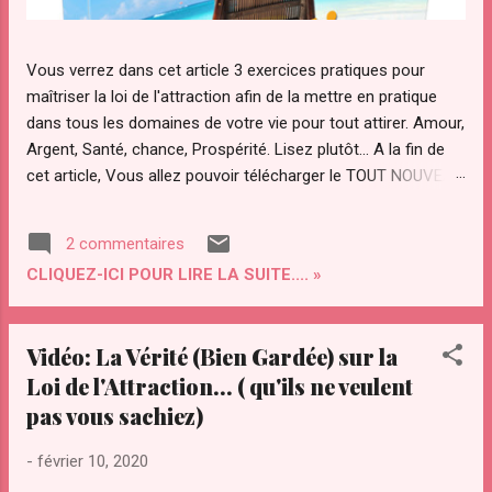
Vous verrez dans cet article 3 exercices pratiques pour
maîtriser la loi de l'attraction afin de la mettre en pratique
dans tous les domaines de votre vie pour tout attirer. Amour,
Argent, Santé, chance, Prospérité. Lisez plutôt... A la fin de
cet article, Vous allez pouvoir télécharger le TOUT NOUVEAU
guide Pratique "ATTRACTION OPTIMAL " pour maîtriser votre
pouvoir d'attraction afin d'attirer Instantanément TOUT ce
2 commentaires
que Vous diésiez dans votre vie. Qu’est ce que "le secret"
CLIQUEZ-ICI POUR LIRE LA SUITE.... »
de la loi de l’attraction et pourquoi ce regain d’intérêt pour
cette loi ? La loi de l’attraction a de plus en plus d’adeptes.
Notamment avec la sortie du "film le secret ". Le secret a été
Vidéo: La Vérité (Bien Gardée) sur la
transmis par les sages à travers les âges. Le secret a été
Loi de l'Attraction... ( qu'ils ne veulent
convoité depuis la nuit des temps par des personnes
pas vous sachiez)
éclairées pour maîtriser les lois et le fonctionnement de
l’univers. On l’a ardemment convoité, volé même. Il a été
-
février 10, 2020
compris par certains savants dont Gali...