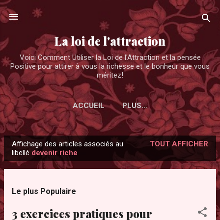
Accéder au contenu principal
La loi de l'attraction
Voici Comment Utiliser la Loi de l'Attraction et la pensée
Positive pour attirer à vous la richesse et le bonheur que vous
méritez!
ACCUEIL
PLUS…
Affichage des articles associés au
TOUT AFFICHER
A
libellé
devenir riche
r
t
i
Le plus Populaire
c
3 exercices pratiques pour
l