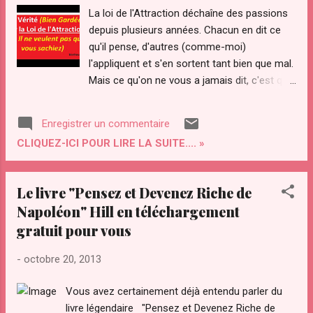
La loi de l'Attraction déchaîne des passions
depuis plusieurs années. Chacun en dit ce
qu'il pense, d'autres (comme-moi)
l'appliquent et s'en sortent tant bien que mal.
Mais ce qu'on ne vous a jamais dit, c'est qu'il
y a une vérité sur cette fameuse loi de
l'attraction qui permet de réussir
Enregistrer un commentaire
pratiquement tout ce qu'on veut ( ou bien
CLIQUEZ-ICI POUR LIRE LA SUITE.... »
d'échouer) tout ce que l'on veut. Oui oui,
vous pouvez également échouer avec la loi
de l'attraction ( c'est d'ailleurs ce que font
Le livre "Pensez et Devenez Riche de
90% de gens sans le savoir). Dans cette
Napoléon" Hill en téléchargement
vidéo, vous allez découvrir le fameux truc...
gratuit pour vous
La Vérité (Bien Gardée) sur la Loi de
l'Attraction... ( que personne ne veux que
-
octobre 20, 2013
vous sachiez) >>> Cliquez-ICI pour
Télécharger votre Exemplaire du guide "
Vous avez certainement déjà entendu parler du
Attraction Optimal" pour maîtriser votre
livre légendaire "Pensez et Devenez Riche de