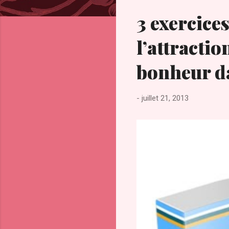
c
l
3 exercices
e
s
l’attractio
bonheur da
-
juillet 21, 2013