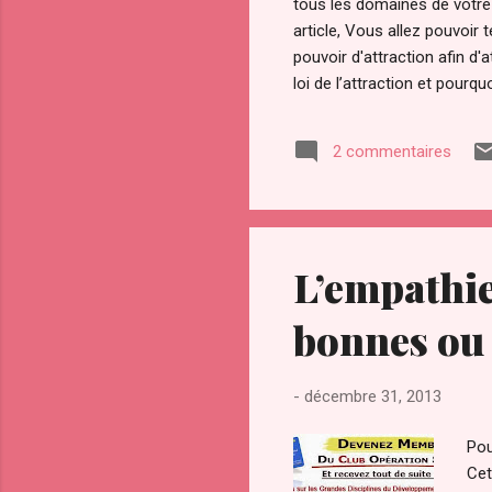
tous les domaines de votre v
article, Vous allez pouvoi
pouvoir d'attraction afin d
loi de l’attraction et pourqu
Notamment avec la sortie du
convoité depuis la nuit des
2 commentaires
l’a ardemment convoité, vol
L’empathie
bonnes ou
-
décembre 31, 2013
Pou
Cet