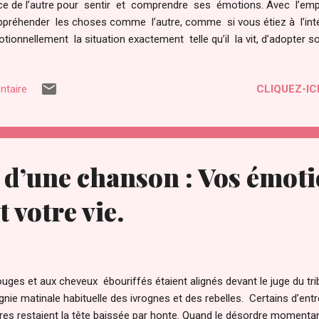
ce de l’autre pour sentir et comprendre ses émotions. Avec l’emp
ppréhender les choses comme l’autre, comme si vous étiez à l’inté
tionnellement la situation exactement telle qu’il la vit, d’adopter 
ncipale application est donc de vous permettre d’expliquer les
ne autre personne, dont vous n’êtes pas proche affectivement, et 
CLIQUEZ-ICI
ntaire
ement erroné. Les avantages de l’empathie da...
 d’une chanson : Vos émot
 votre vie.
ges et aux cheveux ébouriffés étaient alignés devant le juge du tri
nie matinale habituelle des ivrognes et des rebelles. Certains d’entr
utres restaient la tête baissée par honte. Quand le désordre momentan