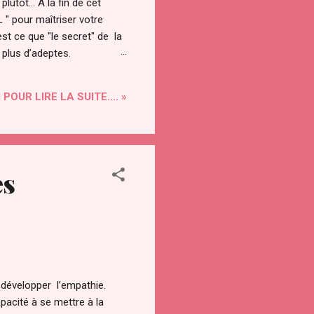
utôt... A la fin de cet
" pour maîtriser votre
st ce que "le secret" de la
n plus d’adeptes.
les âges. Le secret a été
tionnement de l’univers. On
 POUR LIRE LA SUITE.... »
es
 développer l’empathie.
acité à se mettre à la