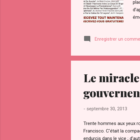
pla
d’a
émo
pri
d’u
Enregistrer un comme
jug
Le miracle
gouvernent
-
septembre 30, 2013
Trente hommes aux yeux rou
Francisco. C’était la compag
endurcis dans le vice ; d’a