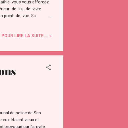
athie, vous vous efforcez
rieur de lui, de vivre
son point de vue. Sa
 réactions et comportement
d’éviter de porter un
 POUR LIRE LA SUITE.... »
ions
bunal de police de San
e eux étaient vieux et
é provoqué par l’arrivée