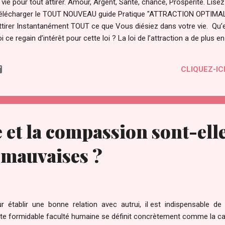
ie pour tout attirer. Amour, Argent, Santé, chance, Prospérité. Lisez pl
r télécharger le TOUT NOUVEAU guide Pratique "ATTRACTION OPTIMAL 
'attirer Instantanément TOUT ce que Vous diésiez dans votre vie. Qu’e
oi ce regain d’intérêt pour cette loi ? La loi de l’attraction a de plus e
 "film le secret ". Le secret a été transmis par les sages à travers 
 temps par des personnes éclairées pour maîtriser les lois et le fonc
CLIQUEZ-ICI
é même. Il a été compris par certains savants dont Gali...
 et la compassion sont-ell
 mauvaises ?
r établir une bonne relation avec autrui, il est indispensable de
te formidable faculté humaine se définit concrètement comme la cap