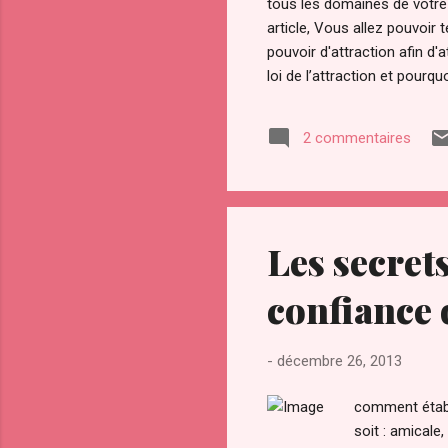
tous les domaines de votre v
article, Vous allez pouvoi
pouvoir d'attraction afin d
loi de l’attraction et pourqu
Notamment avec la sortie du
convoité depuis la nuit des
2 commentaires
l’a ardemment convoité, vol
Les secrets
confiance 
-
décembre 26, 2013
comment établi
soit : amicale