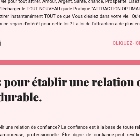
ie pour tout attirer. Amour, Argent, Santé, chance, Prospérité. Lisez pl
r télécharger le TOUT NOUVEAU guide Pratique "ATTRACTION OPTIMAL 
'attirer Instantanément TOUT ce que Vous diésiez dans votre vie. Qu’e
oi ce regain d’intérêt pour cette loi ? La loi de l’attraction a de plus e
 "film le secret ". Le secret a été transmis par les sages à travers 
 temps par des personnes éclairées pour maîtriser les lois et le fonc
CLIQUEZ-ICI
é même. Il a été compris par certains savants dont Gali...
 pour établir une relation 
durable.
r une relation de confiance? La confiance est à la base de toute rela
, amoureuse, professionnelle. Être digne de confiance peut revêtir 