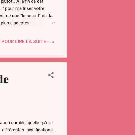
utôt... A la fin de cet
" pour maîtriser votre
st ce que "le secret" de la
n plus d’adeptes.
les âges. Le secret a été
tionnement de l’univers. On
 POUR LIRE LA SUITE.... »
de
tion durable, quelle qu’elle
différentes significations.