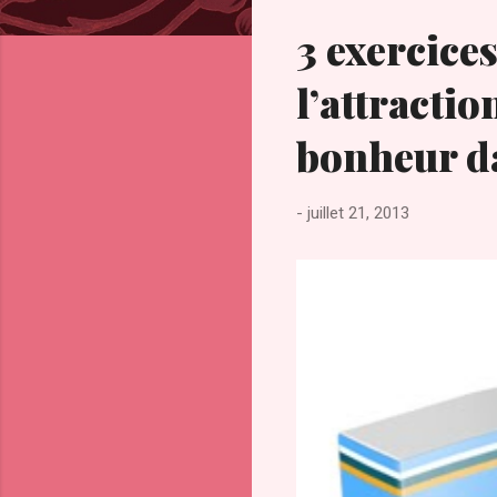
c
l
3 exercices
e
s
l’attractio
bonheur da
-
juillet 21, 2013