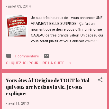
-
juillet 03, 2014
Je suis très heureux de vous annoncer UNE
VRAIMENT BELLE SURPRISE ! Ça fait un
moment que je désire vous offrir un énorme
CADEAU de très grande valeur. Un cadeau qui
vous ferait plaisir et vous aiderait vraiment.
Je me suis enfin fixé et je suis sûr que vous
allez apprécier. Aujourd’hui, j’ai décidé de
1 commentaire
vous offrir Gratuitement la Version 2014 du
CLIQUEZ-ICI POUR LIRE LA SUITE.... »
Best-seller « Le Pouvoir de l’Attraction :
Comment Obtenir tout ce que vous désirez
dans votre vie » Vous connaissez sans
Vous êtes à l'Origine de TOUT le Mal
doute le livre " Le Pouvoir de l'Attraction" de
qui vous arrive dans la vie. Je vous
David KOMSI et peut-être même que vous
explique:
l'avez déjà lu. En tout cas c'est le cas de
beaucoup de monde puisque depuis sa
-
avril 11, 2013
sortie en 2006 ce livre a été lu par plus de