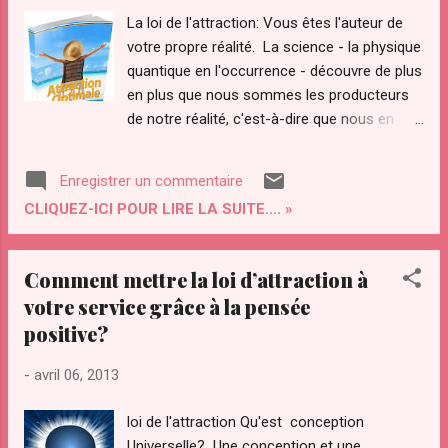
300 000 personnes !!! (Chiffres officiels) Et
La loi de l'attraction: Vous êtes l'auteur de
OUI, 300 000 personnes ont lu la précédente
votre propre réalité. La science - la physique
version du livre « le Pouvoir de L’Attraction ».
quantique en l'occurrence - découvre de plus
C’est ÉNORME !
en plus que nous sommes les producteurs
de notre réalité, c'est-à-dire que nous en
sommes la cause et nos conditions de vie
en sont les effets. Tout ceci se passe
Enregistrer un commentaire
notamment via la loi de l'attraction .
CLIQUEZ-ICI POUR LIRE LA SUITE.... »
Comment mettre la loi d’attraction à
votre service grâce à la pensée
positive?
-
avril 06, 2013
loi de l'attraction Qu'est conception
Universelle? Une conception et une