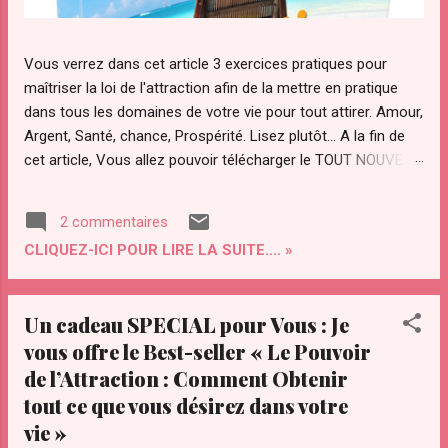
Vous verrez dans cet article 3 exercices pratiques pour
maîtriser la loi de l'attraction afin de la mettre en pratique
dans tous les domaines de votre vie pour tout attirer. Amour,
Argent, Santé, chance, Prospérité. Lisez plutôt... A la fin de
cet article, Vous allez pouvoir télécharger le TOUT NOUVEAU
guide Pratique "ATTRACTION OPTIMAL " pour maîtriser votre
pouvoir d'attraction afin d'attirer Instantanément TOUT ce
2 commentaires
que Vous diésiez dans votre vie. Qu’est ce que "le secret"
CLIQUEZ-ICI POUR LIRE LA SUITE.... »
de la loi de l’attraction et pourquoi ce regain d’intérêt pour
cette loi ? La loi de l’attraction a de plus en plus d’adeptes.
Notamment avec la sortie du "film le secret ". Le secret a été
Un cadeau SPECIAL pour Vous : Je
transmis par les sages à travers les âges. Le secret a été
vous offre le Best-seller « Le Pouvoir
convoité depuis la nuit des temps par des personnes
de l’Attraction : Comment Obtenir
éclairées pour maîtriser les lois et le fonctionnement de
l’univers. On l’a ardemment convoité, volé même. Il a été
tout ce que vous désirez dans votre
compris par certains savants dont Gali...
vie »