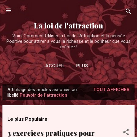
Accéder au contenu principal
La loi de l'attraction
Voici Comment Utiliser la Loi de l'Attraction et la pensée
Positive pour attirer à vous la richesse et le bonheur que vous
méritez!
ACCUEIL
PLUS…
Affichage des articles associés au
TOUT AFFICHER
A
libellé
Pouvoir de l'attraction
r
t
i
Le plus Populaire
c
3 exercices pratiques pour
l