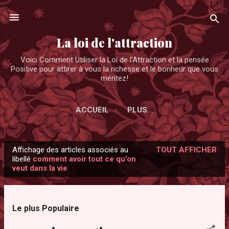
Accéder au contenu principal
La loi de l'attraction
Voici Comment Utiliser la Loi de l'Attraction et la pensée
Positive pour attirer à vous la richesse et le bonheur que vous
méritez!
ACCUEIL
PLUS…
Affichage des articles associés au
TOUT AFFICHER
A
libellé
comment avoir tout ce qu'on
veut dans la vie
r
t
i
Le plus Populaire
c
l