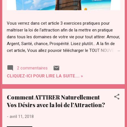
Vous verrez dans cet article 3 exercices pratiques pour
maîtriser la loi de l'attraction afin de la mettre en pratique
dans tous les domaines de votre vie pour tout attirer. Amour,
Argent, Santé, chance, Prospérité. Lisez plutôt... A la fin de
cet article, Vous allez pouvoir télécharger le TOUT NOUVEAU
guide Pratique "ATTRACTION OPTIMAL " pour maîtriser votre
pouvoir d'attraction afin d'attirer Instantanément TOUT ce
2 commentaires
que Vous diésiez dans votre vie. Qu’est ce que "le secret"
CLIQUEZ-ICI POUR LIRE LA SUITE.... »
de la loi de l’attraction et pourquoi ce regain d’intérêt pour
cette loi ? La loi de l’attraction a de plus en plus d’adeptes.
Notamment avec la sortie du "film le secret ". Le secret a été
Comment ATTIRER Naturellement
transmis par les sages à travers les âges. Le secret a été
Vos Désirs avec la loi de l'Attraction?
convoité depuis la nuit des temps par des personnes
éclairées pour maîtriser les lois et le fonctionnement de
-
avril 11, 2018
l’univers. On l’a ardemment convoité, volé même. Il a été
compris par certains savants dont Gali...