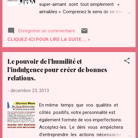
super-aimant sont tout simplement «
aimables ». Comprenez le sens de ce mot
« AIMABLE: qui peut être aimé ». Hé oui,
vous l’avez compris, c’est parce que vous
Enregistrer un commentaire
vous accordez d’être aimé que vous êtes «
CLIQUEZ-ICI POUR LIRE LA SUITE.... »
aimable » . Nos relations interpersonnelles
sont le plus souvent basées sur une attente
puérile d’être aimé, mais l’amour est avant
Le pouvoir de l’humilité et
tout un état d’être.
l’indulgence pour créer de bonnes
relations.
-
décembre 23, 2013
En même temps que vos qualités et
côtés positifs, votre personnalité est
également formée de vos imperfections.
Acceptez-les. Le déni vous empêchera
d’entreprendre les actions nécessaires