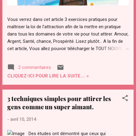
Vous verrez dans cet article 3 exercices pratiques pour
maîtriser la loi de l'attraction afin de la mettre en pratique
dans tous les domaines de votre vie pour tout attirer. Amour,
Argent, Santé, chance, Prospérité. Lisez plutôt... A la fin de
cet article, Vous allez pouvoir télécharger le TOUT NOUVEAU
guide Pratique "ATTRACTION OPTIMAL " pour maîtriser votre
pouvoir d'attraction afin d'attirer Instantanément TOUT ce
2 commentaires
que Vous diésiez dans votre vie. Qu’est ce que "le secret"
CLIQUEZ-ICI POUR LIRE LA SUITE.... »
de la loi de l’attraction et pourquoi ce regain d’intérêt pour
cette loi ? La loi de l’attraction a de plus en plus d’adeptes.
Notamment avec la sortie du "film le secret ". Le secret a été
3 techniques simples pour attirer les
transmis par les sages à travers les âges. Le secret a été
gens comme un super aimant.
convoité depuis la nuit des temps par des personnes
éclairées pour maîtriser les lois et le fonctionnement de
-
avril 10, 2014
l’univers. On l’a ardemment convoité, volé même. Il a été
compris par certains savants dont Gali...
Des études ont démontré que ceux qui