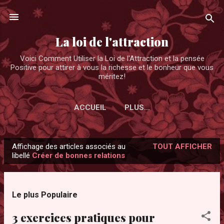
Accéder au contenu principal
La loi de l'attraction
Voici Comment Utiliser la Loi de l'Attraction et la pensée
Positive pour attirer à vous la richesse et le bonheur que vous
méritez!
ACCUEIL
PLUS…
Affichage des articles associés au
TOUT AFFICHER
A
libellé
Créer de bonnes relations
r
t
i
Le plus Populaire
c
3 exercices pratiques pour
l