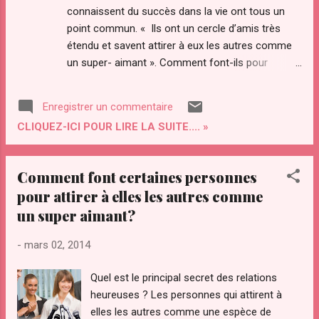
connaissent du succès dans la vie ont tous un
point commun. « Ils ont un cercle d’amis très
étendu et savent attirer à eux les autres comme
un super- aimant ». Comment font-ils pour
s’attirer autant de personnes, d’amis alors que
d’autres (vous peut-être) sont réputés pour
Enregistrer un commentaire
repousser les autres comme la peste. Quel est
CLIQUEZ-ICI POUR LIRE LA SUITE.... »
leur secret ? C’est ce que nous allons voir dans
cet article. Je vous offre également à la fin de cet
article un précieux guide pour vous faire des amis
Comment font certaines personnes
et les garder. Je vous donne le lien de
pour attirer à elles les autres comme
téléchargement à la fin de cet article.
un super aimant?
-
mars 02, 2014
Quel est le principal secret des relations
heureuses ? Les personnes qui attirent à
elles les autres comme une espèce de