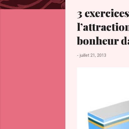
c
l
3 exercices
e
s
l’attractio
bonheur da
-
juillet 21, 2013