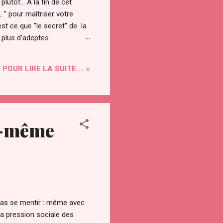
utôt... A la fin de cet
" pour maîtriser votre
st ce que "le secret" de la
n plus d’adeptes.
les âges. Le secret a été
tionnement de l’univers. On
 POUR LIRE LA SUITE.... »
oi-même
 pas se mentir : même avec
la pression sociale des