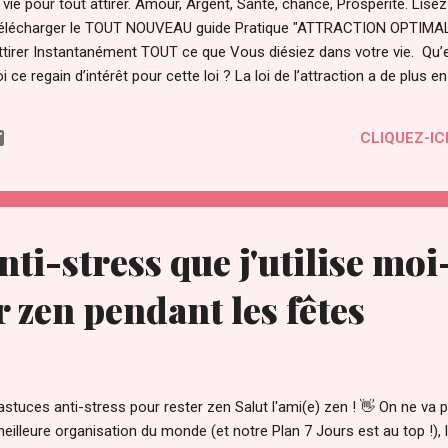
ie pour tout attirer. Amour, Argent, Santé, chance, Prospérité. Lisez pl
r télécharger le TOUT NOUVEAU guide Pratique "ATTRACTION OPTIMAL 
'attirer Instantanément TOUT ce que Vous diésiez dans votre vie. Qu’e
oi ce regain d’intérêt pour cette loi ? La loi de l’attraction a de plus e
 "film le secret ". Le secret a été transmis par les sages à travers 
 temps par des personnes éclairées pour maîtriser les lois et le fonc
CLIQUEZ-ICI
é même. Il a été compris par certains savants dont Gali...
anti-stress que j'utilise m
r zen pendant les fêtes
stuces anti-stress pour rester zen Salut l'ami(e) zen ! 👋 On ne va
meilleure organisation du monde (et notre Plan 7 Jours est au top !), 