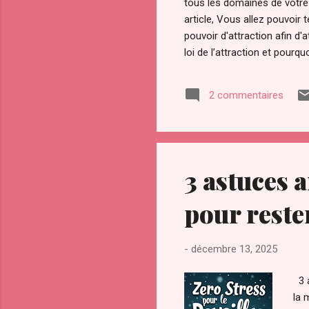
tous les domaines de votre v
article, Vous allez pouvoi
pouvoir d'attraction afin d
loi de l’attraction et pourqu
Notamment avec la sortie du
convoité depuis la nuit des
2 commentaires
l’a ardemment convoité, vol
3 astuces 
pour reste
-
décembre 13, 2025
3 a
la 