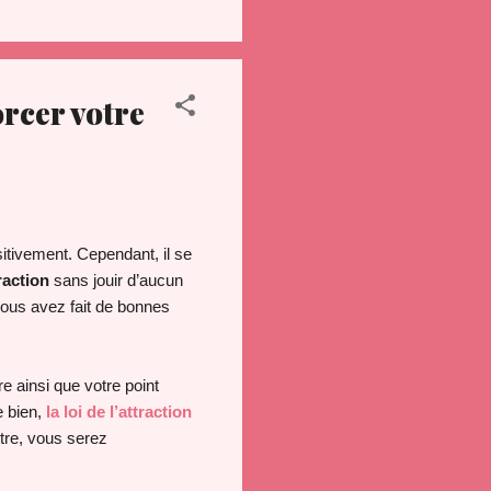
orcer votre
sitivement. Cependant, il se
traction
sans jouir d’aucun
 vous avez fait de bonnes
e ainsi que votre point
e bien,
la loi de l’attraction
tre, vous serez