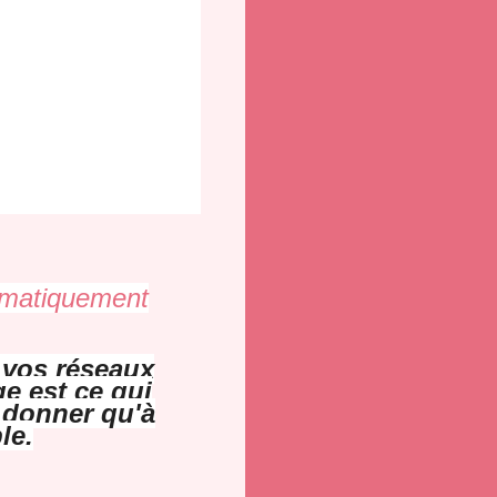
tomatiquement
r vos réseaux
e est ce qui
à donner qu'à
le.