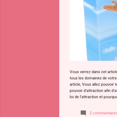
Vous verrez dans cet article
tous les domaines de votre v
article, Vous allez pouvoi
pouvoir d'attraction afin d
loi de l’attraction et pourqu
Notamment avec la sortie du
convoité depuis la nuit des
2 commentaire
l’a ardemment convoité, vol