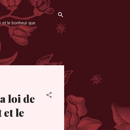
se et le bonheur que
a loi de
 et le