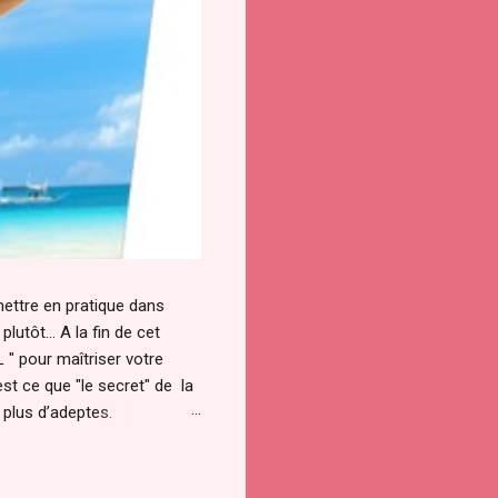
 mettre en pratique dans
utôt... A la fin de cet
" pour maîtriser votre
st ce que "le secret" de la
n plus d’adeptes.
les âges. Le secret a été
tionnement de l’univers. On