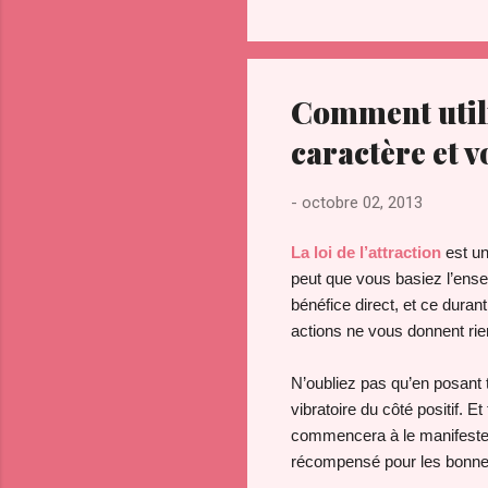
Comment utilis
caractère et v
-
octobre 02, 2013
La loi de l’attraction
est un
peut que vous basiez l’ense
bénéfice direct, et ce duran
actions ne vous donnent rien
N’oubliez pas qu’en posant t
vibratoire du côté positif. E
commencera à le manifester 
récompensé pour les bonnes