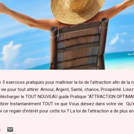
 3 exercices pratiques pour maîtriser la loi de l'attraction afin de la
ie pour tout attirer. Amour, Argent, Santé, chance, Prospérité. Lisez pl
r télécharger le TOUT NOUVEAU guide Pratique "ATTRACTION OPTIMAL 
'attirer Instantanément TOUT ce que Vous diésiez dans votre vie. Qu’e
oi ce regain d’intérêt pour cette loi ? La loi de l’attraction a de plus e
 "film le secret ". Le secret a été transmis par les sages à travers 
 temps par des personnes éclairées pour maîtriser les lois et le fonc
s
é même. Il a été compris par certains savants dont Gali...