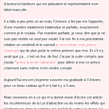
d'acteurs/chanteurs qui me plaisaient et représentaient mon
idéal masculin.
Il a fallu à peu près un an mais l'Univers a fini par me l'apporter,
d'une manière totalement inattendue et parfaite, exactement
comme je le voulais. Par manière parfaite, je veux dire que je ne
suis pas restée un seul jour seule! J'ai mis fin à ma précédente
relation un vendredi et le samedi
je rencontrais mon prince
charmant
qui de plus porte le même prénom que moi. Et s'il n'y
avait que ça... c'est un truc de fou! J'ai par la suite compris que
j'avais "
activé la loi de l'attraction"
pour attirer à moi ce prince
charment sans même m'en rendre compte.
Aujourd'hui encore j'exprime souvent ma gratitude à l'Univers
pour ce beau cadeau qu'Il m'a fait il y a 5 ans.
Mais revenons-en à ce qui m'a donné envie d'écrire cet article:
les incohérences de la Loi d'attraction ou du moins les effets qui
n'entrent pas dans le schéma qui est fait de cette Loi et que j'ai