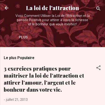
Accéder au contenu principal
La loi de l'attraction
Voici Comment Utiliser la Loi de l'Attraction et la
pensée Positive pour attirer à vous la richesse
et le bonheur que vous méritez!
PLUS…
Le plus Populaire
3 exercices pratiques pour
maîtriser la loi de l’attraction et
attirer l’amour, l’argent et le
bonheur dans votre vie.
-
juillet 21, 2013