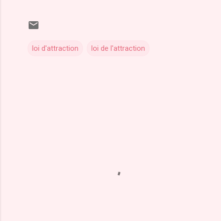
loi d'attraction
loi de l'attraction
C
o
m
m
e
n
t
a
i
r
e