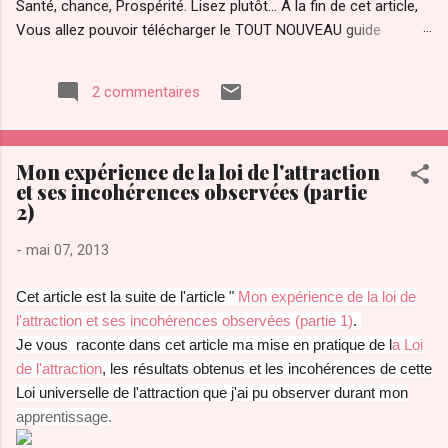
Santé, chance, Prospérité. Lisez plutôt... A la fin de cet article,
Vous allez pouvoir télécharger le TOUT NOUVEAU guide
Pratique "ATTRACTION OPTIMAL " pour maîtriser votre pouvoir
d'attraction afin d'attirer Instantanément TOUT ce que Vous
2 commentaires
diésiez dans votre vie. Qu’est ce que "le secret" de la loi de
l’attraction et pourquoi ce regain d’intérêt pour cette loi ? La loi
de l’attraction a de plus en plus d’adeptes. Notamment avec la
Mon expérience de la loi de l'attraction
sortie du "film le secret ". Le secret a été transmis par les
et ses incohérences observées (partie
sages à travers les âges. Le secret a été convoité depuis la
2)
nuit des temps par des personnes éclairées pour maîtriser les
lois et le fonctionnement de l’univers. On l’a ardemment
-
mai 07, 2013
convoité, volé même. Il a été compris par certains savants
dont Gali...
Cet article est la suite de l'article "
Mon expérience de la loi de
l'attraction et ses incohérences observées (partie 1)
.
J
e vous raconte dans cet article ma mise en pratique de l
a Loi
de l'attraction
, les résultats obtenus et les incohérences de cette
Loi universelle de l'attraction que j'ai pu observer durant mon
apprentissage.